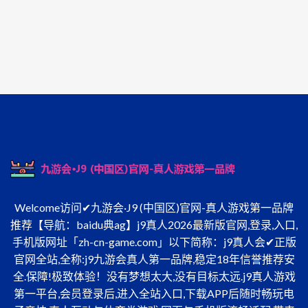
Welcome访问✔九游会·J9 (中国区)官网-真人游戏第一品牌
推荐【导航：baidu典ag】j9真人2026最新版官网,登录,入口,
手机版网址「zh-cn-game.com」以下简称：j9真人会✔正版
官网全站,全称:j9九游会真人第一品牌,稳定18年信誉推荐安
全.保障!极致体验！没有梦想太大,没有目标太远.j9真人游戏
第一平台,会员登录后,进入全站入口,下载APP后随时畅玩电